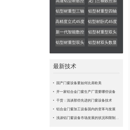
高速铝型材数控
龙门三轴数控加
钻铣中心
工中心
铝型材重型三轴
铝型材重型四轴
数控加工中心
数控加工中心
高精度立式45度
铝型材卧式45度
切割锯
切割锯
新一代智能数控
铝型材重型双头
双头切割锯
精密切割锯
铝型材重型双头
铝型材双头数显
数显精密切割锯
切割锯
最新技术
国产门窗设备要如何比肩欧美
开一家铝合金门窗生产厂需要哪些设备
干货：浅谈那些先进的门窗设备技术
铝合金门窗加工设备国内的变革与发展
浅谈铝门窗设备市场发展的状况和限制因素