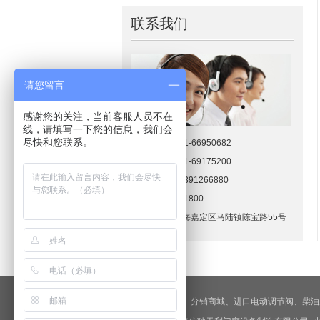
联系我们
请您留言
感谢您的关注，当前客服人员不在
线，请填写一下您的信息，我们会
尽快和您联系。
销售专线：021-66950682
售后中心：021-69175200
手机专线：13391266880
公司邮编：201800
公司地址：上海嘉定区马陆镇陈宝路55号
友情链接：
锻造
、
分销商城
、
进口电动调节阀
、
柴油