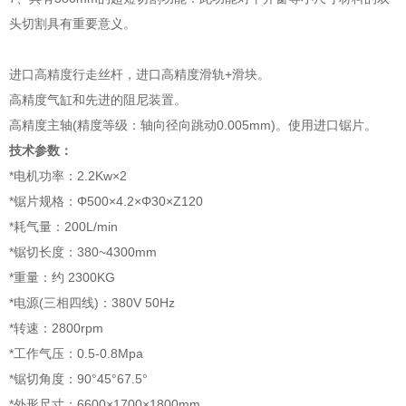
头切割具有重要意义。
进口高精度行走丝杆，进口高精度滑轨+滑块。
高精度气缸和先进的阻尼装置。
高精度主轴(精度等级：轴向径向跳动0.005mm)。使用进口锯片。
技术参数：
*电机功率：2.2Kw×2
*锯片规格：Φ500×4.2×Φ30×Z120
*耗气量：200L/min
*锯切长度：380~4300mm
*重量：约 2300KG
*电源(三相四线)：380V 50Hz
*转速：2800rpm
*工作气压：0.5-0.8Mpa
*锯切角度：90°45°67.5°
*外形尺寸：6600×1700×1800mm