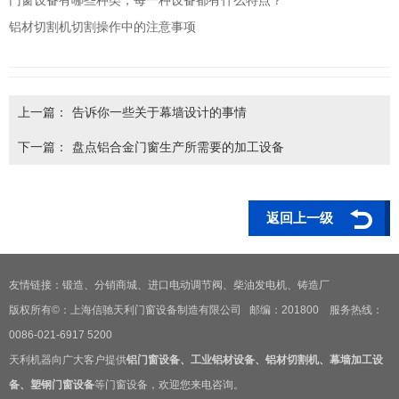
铝材切割机切割操作中的注意事项
上一篇：
告诉你一些关于幕墙设计的事情
下一篇：
盘点铝合金门窗生产所需要的加工设备
返回上一级
友情链接：
锻造
、
分销商城
、
进口电动调节阀
、
柴油发电机
、
铸造厂
版权所有©：上海信驰天利门窗设备制造有限公司 邮编：201800 服务热线：
0086-021-6917 5200
天利机器向广大客户提供
铝门窗设备
、
工业铝材设备
、
铝材切割机
、
幕墙加工设
备
、
塑钢门窗设备
等门窗设备，欢迎您来电咨询。